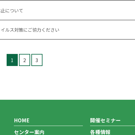
休止について
ウイルス対策にご協力ください
1
2
3
HOME
開催セミナー
センター案内
各種情報